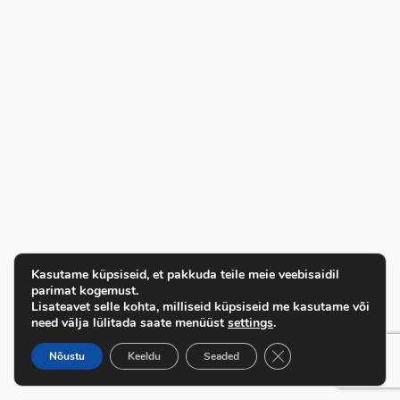
Kasutame küpsiseid, et pakkuda teile meie veebisaidil
parimat kogemust.
Lisateavet selle kohta, milliseid küpsiseid me kasutame või
need välja lülitada saate menüüst
settings
.
Close GDPR Cookie B
Nõustu
Keeldu
Seaded